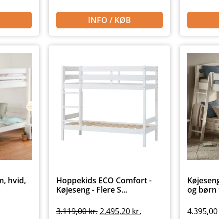
INFO / KØB
, hvid,
Hoppekids ECO Comfort -
Køjeseng
Køjeseng - Flere S...
og børn 9
3.119,00
kr.
2.495,20
kr.
4.395,0