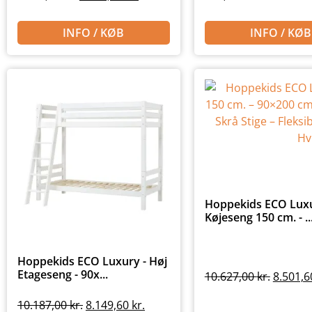
INFO / KØB
INFO / KØB
Hoppekids ECO Luxu
Køjeseng 150 cm. - ..
Hoppekids ECO Luxury - Høj
Etageseng - 90x...
10.627,00
kr.
8.501,
10.187,00
kr.
8.149,60
kr.