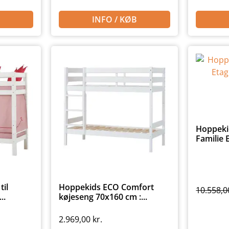
INFO / KØB
Hoppeki
Familie E
il
Hoppekids ECO Comfort
10.558,
..
køjeseng 70x160 cm :...
2.969,00
kr.