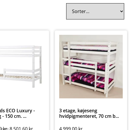
ds ECO Luxury -
3 etage, køjeseng
- 150 cm. ...
hvidpigmenteret, 70 cm b...
00
kr.
8.501,60
kr.
4.999,00
kr.