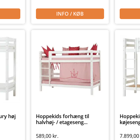
INFO / KØB
ry høj
Hoppekids forhæng til
Hoppeki
halvhøj- / etageseng...
køjeseng
589,00
kr.
7.899,0