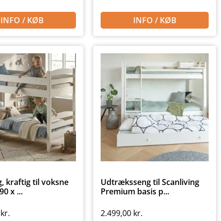
INFO / KØB
INFO / KØB
, kraftig til voksne
Udtræksseng til Scanliving
0 x ...
Premium basis p...
0
kr.
2.499,00
kr.