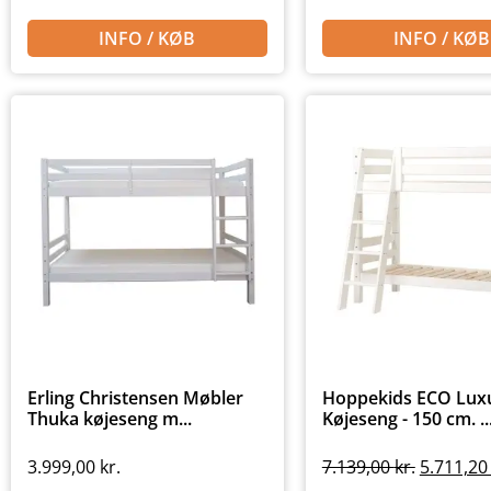
INFO / KØB
INFO / KØB
Erling Christensen Møbler
Hoppekids ECO Luxu
Thuka køjeseng m...
Køjeseng - 150 cm. ..
3.999,00
kr.
7.139,00
kr.
5.711,2