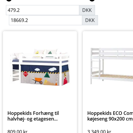
DKK
DKK
Hoppekids Forhæng til
Hoppekids ECO Com
halvhøj- og etagesen...
køjeseng 90x200 cm :
809,00
kr.
3.349,00
kr.