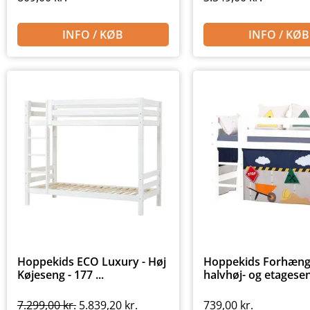
INFO / KØB
INFO / KØB
Hoppekids ECO Luxury - Høj
Hoppekids Forhæng 
Køjeseng - 177 ...
halvhøj- og etagesen
7.299,00
kr.
5.839,20
kr.
739,00
kr.