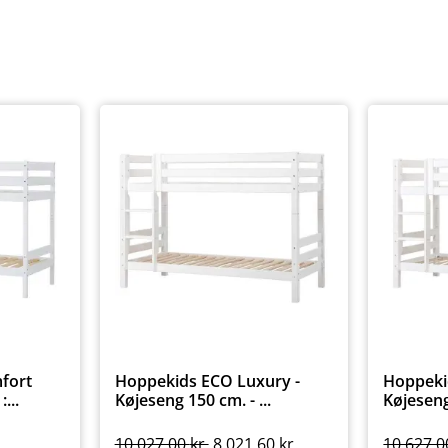
fort
Hoppekids ECO Luxury -
Hoppeki
...
Køjeseng 150 cm. - ...
Køjeseng 
10.027,00
kr.
8.021,60
kr.
10.627,