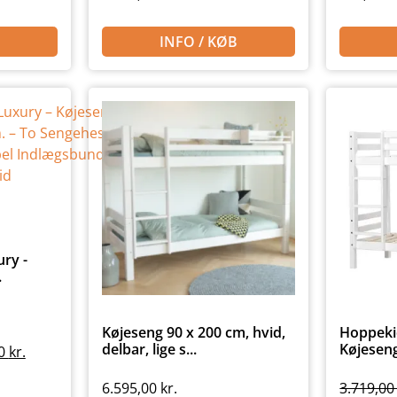
INFO / KØB
ry -
.
Køjeseng 90 x 200 cm, hvid,
Hoppeki
delbar, lige s...
Køjeseng 
60
kr.
6.595,00
kr.
3.719,0