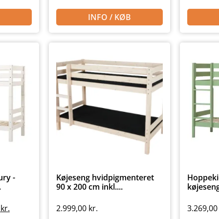
INFO / KØB
ry -
Køjeseng hvidpigmenteret
Hoppeki
.
90 x 200 cm inkl....
køjeseng
0
kr.
2.999,00
kr.
3.269,0